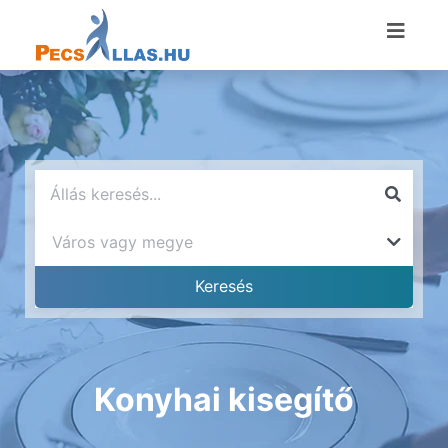
Konyhai kisegítő