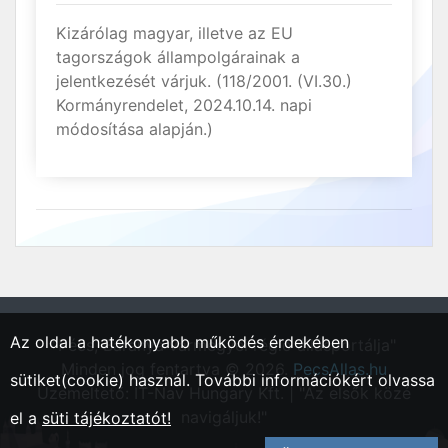
Kizárólag magyar, illetve az EU
tagországok állampolgárainak a
jelentkezését várjuk. (118/2001. (VI.30.)
Kormányrendelet, 2024.10.14. napi
módosítása alapján.)
Az oldal a hatékonyabb működés érdekében
"Pécs, Baranya vármegyei régió állásportálja"
Minden jog fentartva © 2026.
PecsAllas.hu
sütiket(cookie) használ. További információkért olvassa
Üzemeltető: IT-Nav Hungary Kft. | "Az elsők közé
navigáljuk!"
el a
süti tájékoztatót!