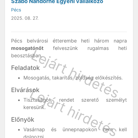
Szabó Nándorné Egyéni vállalkozó
Pécs
2025. 08. 27.
Pécs belvárosi étterembe heti három napra
mosogatónőt
felveszünk rugalmas heti
beosztásban.
Feladatok
Mosogatás, takarítás, zöldség előkészítés.
Elvárások
Tisztaságot, rendet szerető személyt
keresünk.
Előnyök
Vasárnap és ünnepnapokon nem kell
dolgozni.