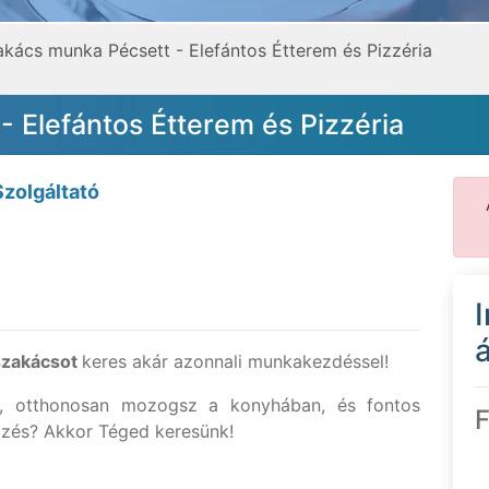
kács munka Pécsett - Elefántos Étterem és Pizzéria
 Elefántos Étterem és Pizzéria
zolgáltató
á
szakácsot
keres akár azonnali munkakezdéssel!
t, otthonosan mozogsz a konyhában, és fontos
F
zés? Akkor Téged keresünk!