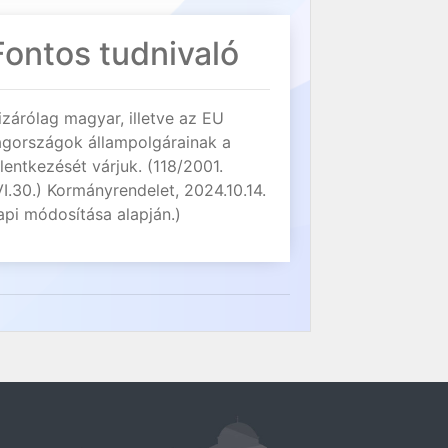
Fontos tudnivaló
izárólag magyar, illetve az EU
agországok állampolgárainak a
elentkezését várjuk. (118/2001.
VI.30.) Kormányrendelet, 2024.10.14.
api módosítása alapján.)