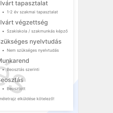
lvárt tapasztalat
1-2 év szakmai tapasztalat
lvárt végzettség
Szakiskola / szakmunkás képző
Szükséges nyelvtudás
Nem szükséges nyelvtudás
Munkarend
Beosztás szerinti
Beosztás
Beosztott
néletrajz elküldése kötelező!