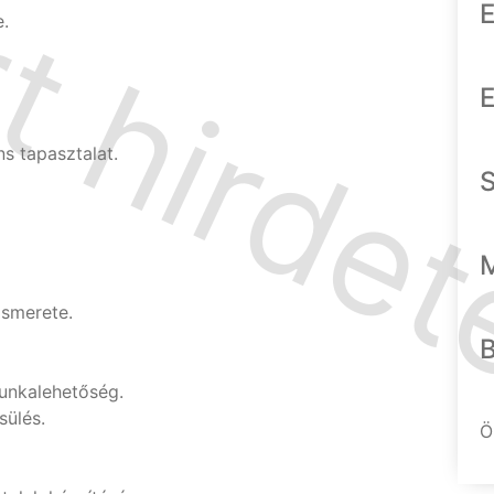
E
e.
E
s tapasztalat.
smerete.
munkalehetőség.
sülés.
Ö