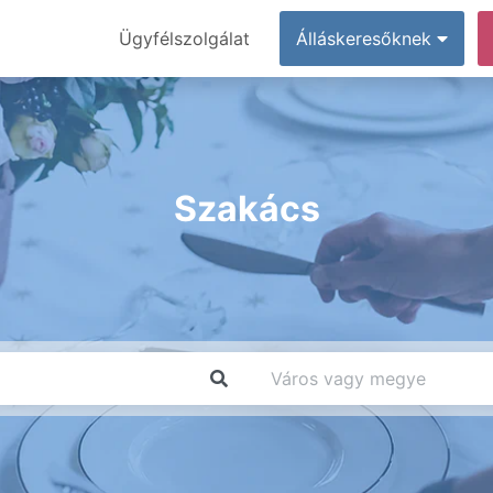
Ügyfélszolgálat
Álláskeresőknek
Szakács