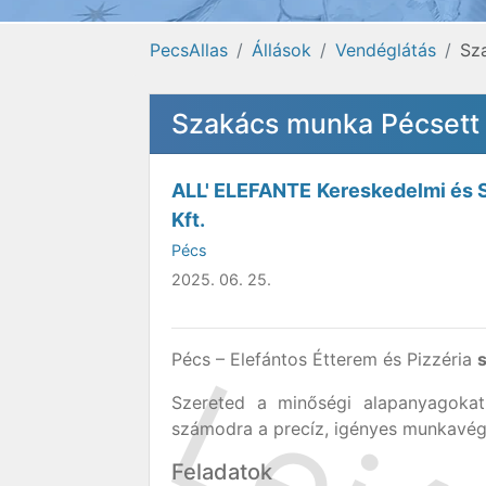
PecsAllas
Állások
Vendéglátás
Sza
Szakács munka Pécsett -
ALL' ELEFANTE Kereskedelmi és S
Kft.
Pécs
2025. 06. 25.
Pécs – Elefántos Étterem és Pizzéria
Szereted a minőségi alapanyagoka
számodra a precíz, igényes munkavég
Feladatok