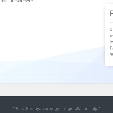
telek készítésére.
K
t
j
(
n
"Pécs, Baranya vármegyei régió állásportálja"