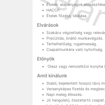
Ételek- alapanyagok előkészítés
HACCP.
Ételek főzése, tálalása.
Elvárások
Szakács végzettség vagy releván
Precizitás, önálló munkavégzés.
Terhelhetőség, rugalmasság.
Csapatmunkára való nyitottság.
Előnyök
Olasz vagy nemzetközi konyha i
Amit kínálunk
Stabil, bejelentett hosszú távú 
Versenyképes fizetés és megbec
Napi meleg étkezés.
Jó hangulatú, összetartó csapat.