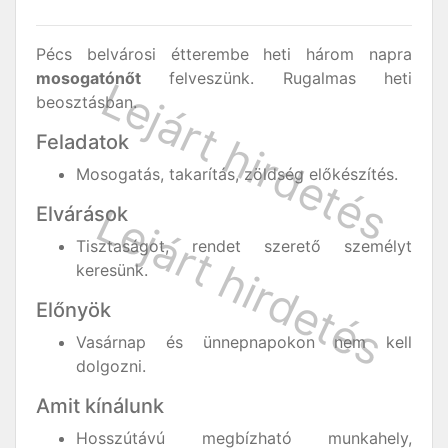
Pécs belvárosi étterembe heti három napra
mosogatónőt
felveszünk. Rugalmas heti
beosztásban.
Feladatok
Mosogatás, takarítás, zöldség előkészítés.
Elvárások
Tisztaságot, rendet szerető személyt
keresünk.
Előnyök
Vasárnap és ünnepnapokon nem kell
dolgozni.
Amit kínálunk
Hosszútávú megbízható munkahely,