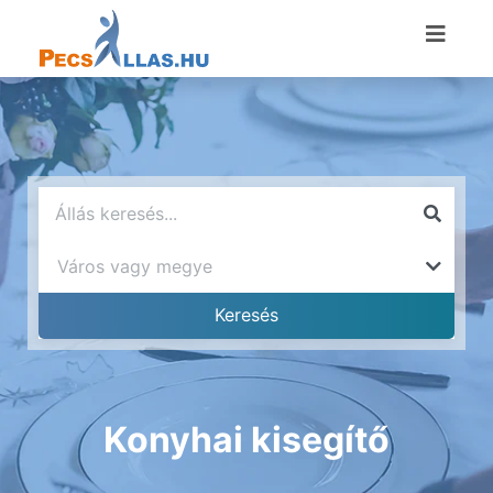
Konyhai kisegítő