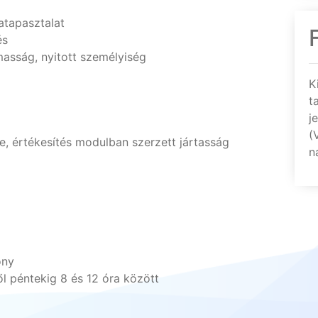
atapasztalat
és
masság, nyitott személyiség
K
t
j
(
, értékesítés modulban szerzett jártasság
n
ony
 péntekig 8 és 12 óra között