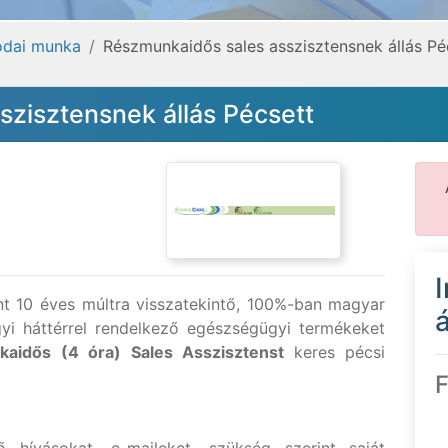
rodai munka
Részmunkaidős sales asszisztensnek állás Pé
zisztensnek állás Pécsett
int 10 éves múltra visszatekintő, 100%-ban magyar
á
gyi háttérrel rendelkező egészségügyi termékeket
kaidős (4 óra) Sales Asszisztenst
keres pécsi
F