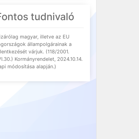
Fontos tudnivaló
izárólag magyar, illetve az EU
agországok állampolgárainak a
elentkezését várjuk. (118/2001.
VI.30.) Kormányrendelet, 2024.10.14.
api módosítása alapján.)