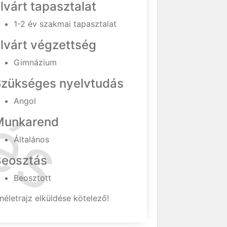
lvárt tapasztalat
1-2 év szakmai tapasztalat
lvárt végzettség
Gimnázium
Szükséges nyelvtudás
Angol
Munkarend
Általános
Beosztás
Beosztott
néletrajz elküldése kötelező!