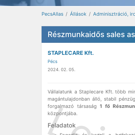
PecsAllas
Állások
Adminisztráció, i
Részmunkaidős sales ass
STAPLECARE Kft.
Pécs
2024. 02. 05.
Vállalatunk a Staplecare Kft. több m
magántulajdonban álló, stabil pénzü
forgalmazó társaság
1 fő Részmun
központjába.
Feladatok