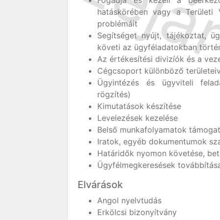
Fogadja és kezeli a beérkező
hatáskörében vagy a Területi
problémáit
Segítséget nyújt, tájékoztat, ü
követi az ügyféladatokban törté
Az értékesítési divizíók és a v
Cégcsoport különböző területeiv
Ügyintézés és ügyviteli felad
rögzítés)
Kimutatások készítése
Levelezések kezelése
Belső munkafolyamatok támoga
Iratok, egyéb dokumentumok szak
Határidők nyomon követése, beta
Ügyfélmegkeresések továbbítás
Elvárások
Angol nyelvtudás
Erkölcsi bizonyítvány