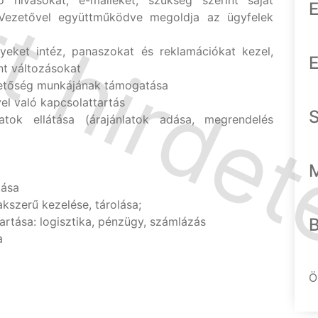
 hívásokat, e-maileket, szükség szerint saját
E
 Vezetővel együttműködve megoldja az ügyfelek
gyeket intéz, panaszokat és reklamációkat kezel,
E
nt változásokat
ezetőség munkájának támogatása
el való kapcsolattartás
atok ellátása (árajánlatok adása, megrendelés
tása
szerű kezelése, tárolása;
rtása: logisztika, pénzügy, számlázás
a
Ö