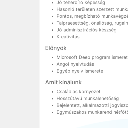
Jó teherbíró képesség
Hasonló területen szerzett munk
Pontos, megbízható munkavégz
Talpraesettség, önállóság, rugal
Jó adminisztrációs készség
Kreativitás
Előnyök
Microsoft Deep program ismerete
Angol nyelvtudás
Egyéb nyelv ismerete
Amit kínálunk
Családias környezet
Hosszútávú munkalehetőség
Bejelentett, alkalmazotti jogvisz
Egyműszakos munkarend hétfőtől