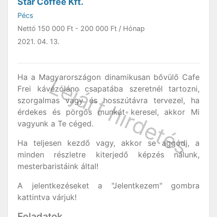
Star Coffee Kft.
Pécs
Nettó
150 000 Ft
-
200 000 Ft
/ Hónap
2021. 04. 13.
Ha a Magyarországon dinamikusan bővülő Cafe
Frei kávézólánc csapatába szeretnél tartozni,
szorgalmas vagy és hosszútávra tervezel, ha
érdekes és pörgős munkát keresel, akkor Mi
vagyunk a Te céged.
Ha teljesen kezdő vagy, akkor se aggódj, a
minden részletre kiterjedő képzés nálunk,
mesterbaristáink által!
A jelentkezéseket a "Jelentkezem" gombra
kattintva várjuk!
Feladatok