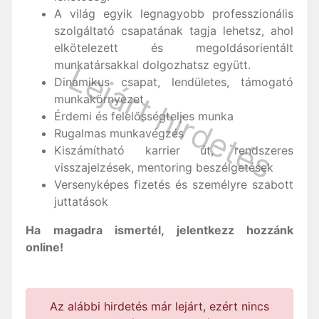
A világ egyik legnagyobb professzionális
szolgáltató csapatának tagja lehetsz, ahol
elkötelezett és megoldásorientált
munkatársakkal dolgozhatsz együtt.
Dinamikus csapat, lendületes, támogató
munkakörnyezet
Érdemi és felelősségteljes munka
Rugalmas munkavégzés
Kiszámítható karrier út, rendszeres
visszajelzések, mentoring beszélgetések
Versenyképes fizetés és személyre szabott
juttatások
Ha magadra ismertél, jelentkezz hozzánk
online!
Az alábbi hirdetés már lejárt, ezért nincs