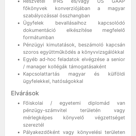
Részvétel IFRS és/vagy US GAAP
főkönyvek konverziójában a magyar
szabályozással összhangban
Ügyfelek bevallásaihoz kapcsolódó
dokumentáció elkészítése megfelelő
formátumban
Pénzügyi kimutatások, beszámoló kapcsán
szoros együttműködés a könyvvizsgálókkal
Egyéb ad-hoc feladatok elvégzése a senior
/ manager kollégák támogatásaként
Kapcsolattartás magyar és külföldi
ügyfelekkel, hatóságokkal
Elvárások
Főiskolai / egyetemi diplomád van
pénzügy-számvitel területén vagy
mérlegképes könyvelő végzettséget
szereztél
Pályakezdőként vagy könyvelési területen