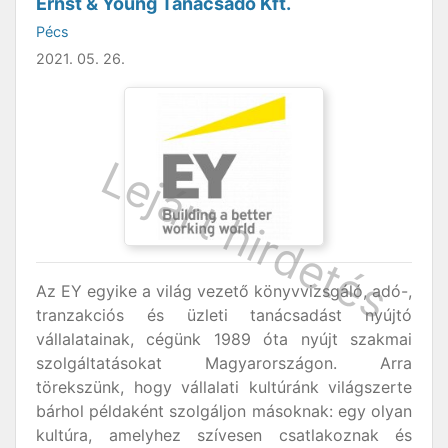
Ernst & Young Tanácsadó Kft.
Pécs
2021. 05. 26.
Az EY egyike a világ vezető könyvvizsgáló, adó-,
tranzakciós és üzleti tanácsadást nyújtó
vállalatainak, cégünk 1989 óta nyújt szakmai
szolgáltatásokat Magyarországon. Arra
törekszünk, hogy vállalati kultúránk világszerte
bárhol példaként szolgáljon másoknak: egy olyan
kultúra, amelyhez szívesen csatlakoznak és