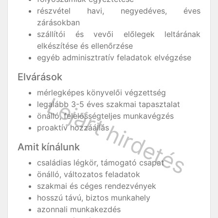
részvétel havi, negyedéves, éves
zárásokban
szállítói és vevői előlegek leltárának
elkészítése és ellenőrzése
egyéb adminisztratív feladatok elvégzése
Elvárások
mérlegképes könyvelői végzettség
legalább 3-5 éves szakmai tapasztalat
önálló, felelősségteljes munkavégzés
proaktív hozzáállás
Amit kínálunk
családias légkör, támogató csapat
önálló, változatos feladatok
szakmai és céges rendezvények
hosszú távú, biztos munkahely
azonnali munkakezdés