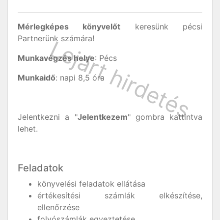
Mérlegképes könyvelőt
keresünk pécsi
Partnerünk számára!
Munkavégzés helye
: Pécs
Munkaidő
: napi 8,5 óra
Jelentkezni a "
Jelentkezem
" gombra kattintva
lehet.
Feladatok
könyvelési feladatok ellátása
értékesítési számlák elkészítése,
ellenőrzése
folyószámlák egyeztetése