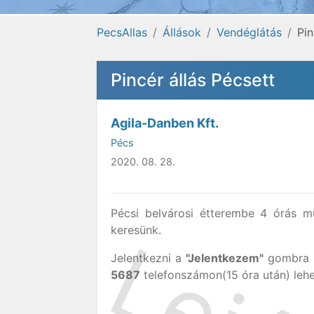
PecsAllas
Állások
Vendéglátás
Pin
Pincér állás Pécsett
Agila-Danben Kft.
Pécs
2020. 08. 28.
Pécsi belvárosi étterembe 4 órás 
keresünk.
Jelentkezni a
"Jelentkezem"
gombra k
5687
telefonszámon(15 óra után) lehe