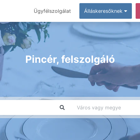
Ügyfélszolgálat
Álláskeresőknek
Pincér, felszolgáló