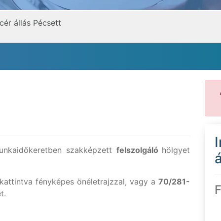
cér állás Pécsett
munkaidőkeretben szakképzett
felszolgáló
hölgyet
á
attintva fényképes önéletrajzzal, vagy a
70/281-
F
t.