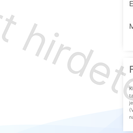
E
K
t
j
(
n