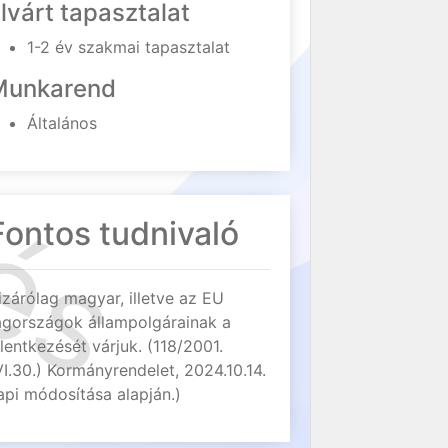
lvárt tapasztalat
1-2 év szakmai tapasztalat
Munkarend
Általános
Fontos tudnivaló
izárólag magyar, illetve az EU
agországok állampolgárainak a
elentkezését várjuk. (118/2001.
VI.30.) Kormányrendelet, 2024.10.14.
api módosítása alapján.)