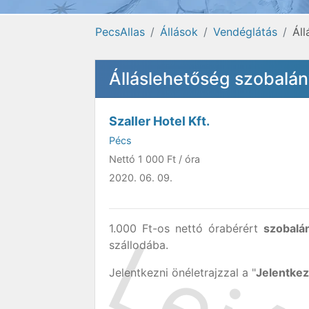
PecsAllas
Állások
Vendéglátás
Ál
Álláslehetőség szobalá
Szaller Hotel Kft.
Pécs
Nettó
1 000 Ft
/ óra
2020. 06. 09.
1.000 Ft-os nettó órabérért
szobalá
szállodába.
Jelentkezni önéletrajzzal a "
Jelentke