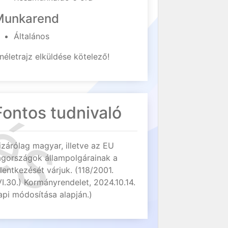
Munkarend
Általános
néletrajz elküldése kötelező!
Fontos tudnivaló
izárólag magyar, illetve az EU
agországok állampolgárainak a
elentkezését várjuk. (118/2001.
VI.30.) Kormányrendelet, 2024.10.14.
api módosítása alapján.)