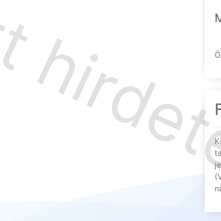
Ö
K
t
j
(
n