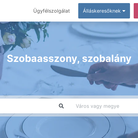
Ügyfélszolgálat
Álláskeresőknek
Szobaasszony, szobalány