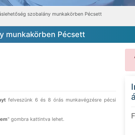
láslehetőség szobalány munkakörben Pécsett
ny munkakörben Pécsett
á
nyt
felveszünk 6 és 8 órás munkavégzésre pécsi
F
zem
" gombra kattintva lehet.