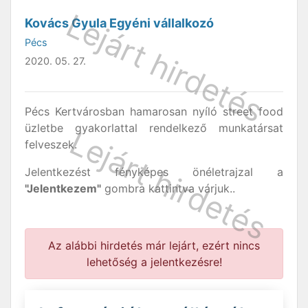
Kovács Gyula Egyéni vállalkozó
Pécs
2020. 05. 27.
Pécs Kertvárosban hamarosan nyíló street food
üzletbe gyakorlattal rendelkező munkatársat
felveszek.
Jelentkezést fényképes önéletrajzal a
"Jelentkezem"
gombra kattintva várjuk..
Az alábbi hirdetés már lejárt, ezért nincs
lehetőség a jelentkezésre!