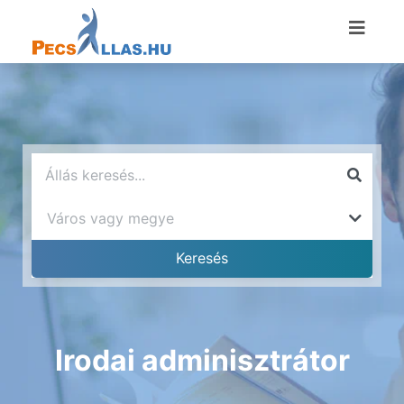
Irodai adminisztrátor