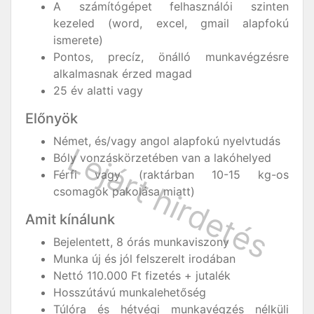
A számítógépet felhasználói szinten
kezeled (word, excel, gmail alapfokú
ismerete)
Pontos, precíz, önálló munkavégzésre
alkalmasnak érzed magad
25 év alatti vagy
Előnyök
Német, és/vagy angol alapfokú nyelvtudás
Bóly vonzáskörzetében van a lakóhelyed
Férfi vagy (raktárban 10-15 kg-os
csomagok pakolása miatt)
Amit kínálunk
Bejelentett, 8 órás munkaviszony
Munka új és jól felszerelt irodában
Nettó 110.000 Ft fizetés + jutalék
Hosszútávú munkalehetőség
Túlóra és hétvégi munkavégzés nélküli