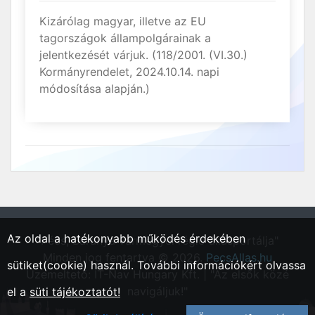
Kizárólag magyar, illetve az EU
tagországok állampolgárainak a
jelentkezését várjuk. (118/2001. (VI.30.)
Kormányrendelet, 2024.10.14. napi
módosítása alapján.)
Az oldal a hatékonyabb működés érdekében
"Pécs, Baranya vármegyei régió állásportálja"
Minden jog fentartva © 2026.
PecsAllas.hu
sütiket(cookie) használ. További információkért olvassa
Üzemeltető: IT-Nav Hungary Kft. | "Az elsők közé
navigáljuk!"
el a
süti tájékoztatót!