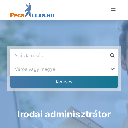
Irodai adminisztrátor