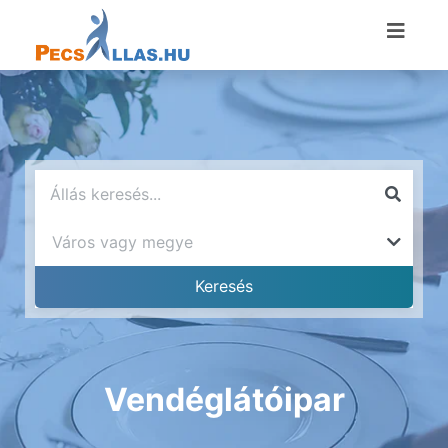
Vendéglátóipar