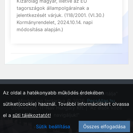
Kizárólag magyar, illetve az EU
tagországok állampolgárainak a
jelentkezését várjuk. (118/2001. (VI.30.)
Kormányrendelet, 2024.10.14. napi
módosítása alapján.)
Az oldal a hatékonyabb működés érdekében
"Pécs, Baranya vármegyei régió állásportálja"
Minden jog fentartva © 2026.
PecsAllas.hu
sütiket(cookie) használ. További információkért olvassa
Üzemeltető: IT-Nav Hungary Kft. | "Az elsők közé
navigáljuk!"
el a
süti tájékoztatót!
Sütik beállítása
Összes elfogadása