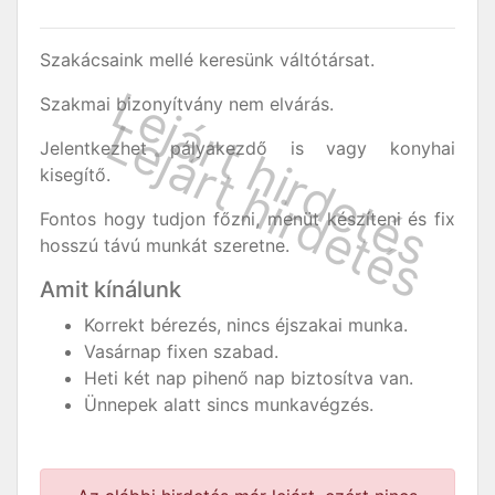
Szakácsaink mellé keresünk váltótársat.
Szakmai bizonyítvány nem elvárás.
Jelentkezhet pályakezdő is vagy konyhai
kisegítő.
Fontos hogy tudjon főzni, menüt készíteni és fix
hosszú távú munkát szeretne.
Amit kínálunk
Korrekt bérezés, nincs éjszakai munka.
Vasárnap fixen szabad.
Heti két nap pihenő nap biztosítva van.
Ünnepek alatt sincs munkavégzés.