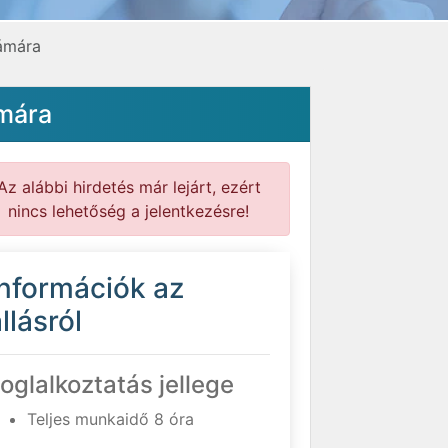
zámára
ámára
Az alábbi hirdetés már lejárt, ezért
nincs lehetőség a jelentkezésre!
Információk az
llásról
oglalkoztatás jellege
Teljes munkaidő 8 óra