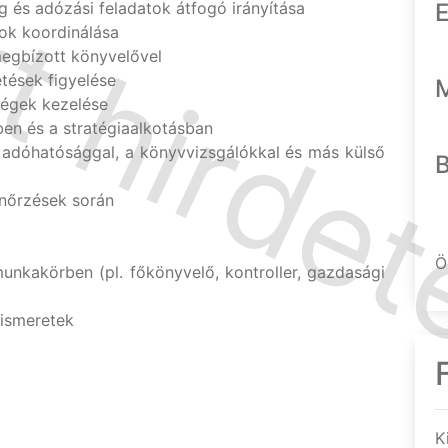
ng és adózási feladatok átfogó irányítása
E
tok koordinálása
egbízott könyvelővel
tések figyelése
ségek kezelése
ben és a stratégiaalkotásban
 adóhatósággal, a könyvvizsgálókkal és más külső
enőrzések során
Ö
unkakörben (pl. főkönyvelő, kontroller, gazdasági
 ismeretek
K