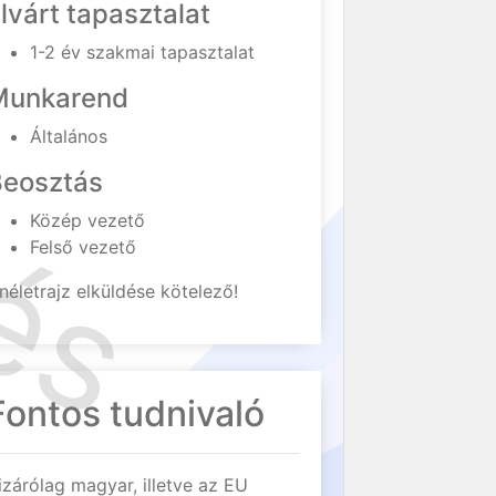
lvárt tapasztalat
1-2 év szakmai tapasztalat
Munkarend
Általános
Beosztás
Közép vezető
Felső vezető
néletrajz elküldése kötelező!
Fontos tudnivaló
izárólag magyar, illetve az EU