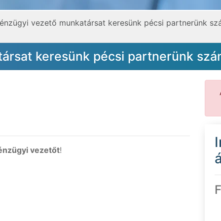
énzügyi vezető munkatársat keresünk pécsi partnerünk s
ársat keresünk pécsi partnerünk sz
énzügyi vezetőt
!
á
F