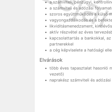
a számviteli, pénzügyi, kontrolli
a számviteli és adózási folyama
szoros együttműködés a külső m
vagyongazdálkodás és a befekte
likviditásmenedzsment, kintlévő
aktív részvétel az éves tervezés
kapcsolattartás a bankokkal, az
partnerekkel
a cég képviselete a hatósági ell
Elvárások
több éves tapasztalat hasonló m
vezető)
naprakész számviteli és adózási