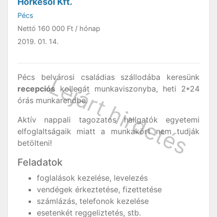
Horkesol Kft.
Pécs
Nettó
160 000 Ft
/ hónap
2019. 01. 14.
Pécs belvárosi családias szállodába keresünk
recepciós
kollegát munkaviszonyba, heti 2*24
órás munkarendbe.
Aktív nappali tagozatos hallgatók egyetemi
elfoglaltságaik miatt a munkakört nem tudják
betölteni!
Feladatok
foglalások kezelése, levelezés
vendégek érkeztetése, fizettetése
számlázás, telefonok kezelése
esetenkét reggeliztetés, stb.