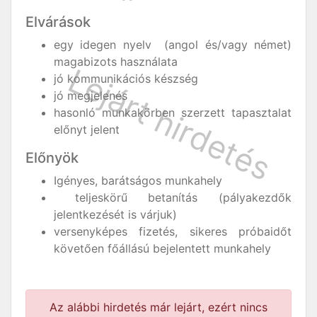
Elvárások
egy idegen nyelv (angol és/vagy német)
magabizots használata
jó kommunikációs készség
jó megjelenés
hasonló munkakörben szerzett tapasztalat
előnyt jelent
Előnyök
Igényes, barátságos munkahely
teljeskörű betanítás (pályakezdők
jelentkezését is várjuk)
versenyképes fizetés, sikeres próbaidőt
követően főállású bejelentett munkahely
Az alábbi hirdetés már lejárt, ezért nincs