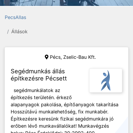
PecsAllas
Állások
Pécs,
Zselic-Bau Kft.
Segédmunkás állás
építkezésre Pécsett
segédmunkálatok az
építkezés területén. érkező
alapanyagok pakolása, építőanyagok takarítása
Hosszútávú munkalehetőség, fix munkabér.
Építkezésre keresünk fizikai segédmunkára jó
erőben lévő munkavállalókat! Munkavégzés