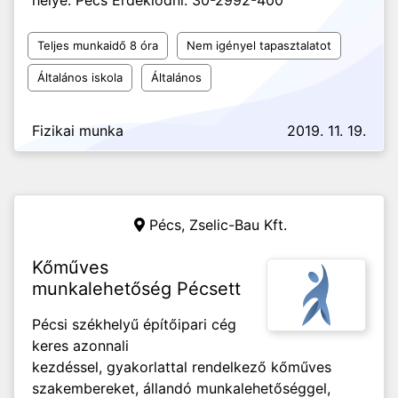
helye: Pécs Érdeklődni: 30-2992-400
Teljes munkaidő 8 óra
Nem igényel tapasztalatot
Általános iskola
Általános
Fizikai munka
2019. 11. 19.
Pécs,
Zselic-Bau Kft.
Kőműves
munkalehetőség Pécsett
Pécsi székhelyű építőipari cég
keres azonnali
kezdéssel, gyakorlattal rendelkező kőműves
szakembereket, állandó munkalehetőséggel,