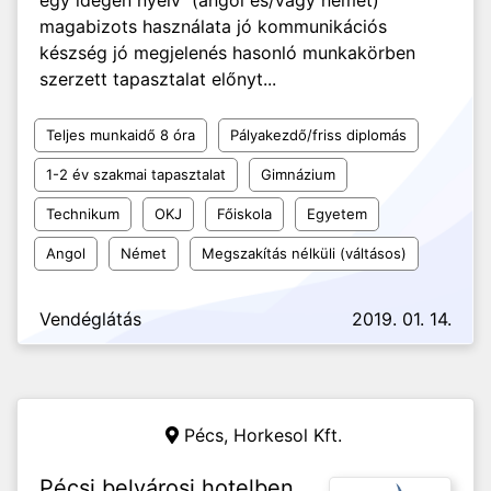
egy idegen nyelv (angol és/vagy német)
magabizots használata jó kommunikációs
készség jó megjelenés hasonló munkakörben
szerzett tapasztalat előnyt...
Teljes munkaidő 8 óra
Pályakezdő/friss diplomás
1-2 év szakmai tapasztalat
Gimnázium
Technikum
OKJ
Főiskola
Egyetem
Angol
Német
Megszakítás nélküli (váltásos)
Vendéglátás
2019. 01. 14.
Pécs,
Horkesol Kft.
Pécsi belvárosi hotelben