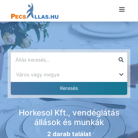
Horkesol Kft., vendéglátás
állások és munkák
2 darab találat