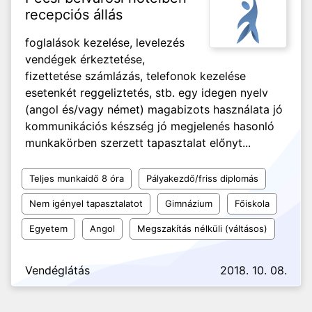
recepciós állás
foglalások kezelése, levelezés
vendégek érkeztetése,
fizettetése számlázás, telefonok kezelése
esetenkét reggeliztetés, stb. egy idegen nyelv
(angol és/vagy német) magabizots használata jó
kommunikációs készség jó megjelenés hasonló
munkakörben szerzett tapasztalat előnyt...
Teljes munkaidő 8 óra
Pályakezdő/friss diplomás
Nem igényel tapasztalatot
Gimnázium
Főiskola
Egyetem
Angol
Megszakítás nélküli (váltásos)
Vendéglátás
2018. 10. 08.