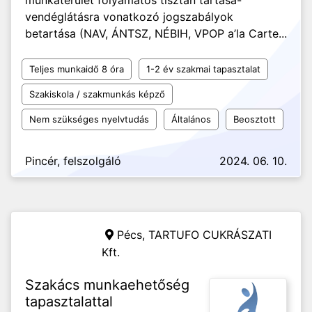
munkaterület folyamatos tisztán tartása-
vendéglátásra vonatkozó jogszabályok
betartása (NAV, ÁNTSZ, NÉBIH, VPOP a’la Carte...
Teljes munkaidő 8 óra
1-2 év szakmai tapasztalat
Szakiskola / szakmunkás képző
Nem szükséges nyelvtudás
Általános
Beosztott
Pincér, felszolgáló
2024. 06. 10.
Pécs,
TARTUFO CUKRÁSZATI
Kft.
Szakács munkaehetőség
tapasztalattal