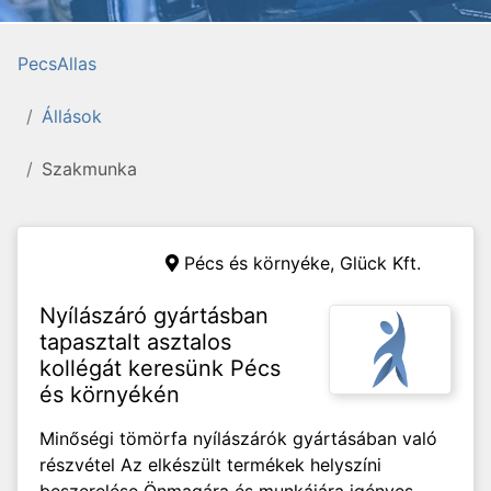
PecsAllas
Állások
Szakmunka
Pécs és környéke,
Glück Kft.
Nyílászáró gyártásban
tapasztalt asztalos
kollégát keresünk Pécs
és környékén
Minőségi tömörfa nyílászárók gyártásában való
részvétel Az elkészült termékek helyszíni