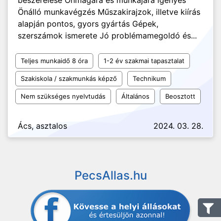
beszerelése Önmagára és munkájára igényes
Önálló munkavégzés Műszakirajzok, illetve kiírás
alapján pontos, gyors gyártás Gépek,
szerszámok ismerete Jó problémamegoldó és...
Teljes munkaidő 8 óra
1-2 év szakmai tapasztalat
Szakiskola / szakmunkás képző
Technikum
Nem szükséges nyelvtudás
Általános
Beosztott
Ács, asztalos
2024. 03. 28.
PecsAllas.hu