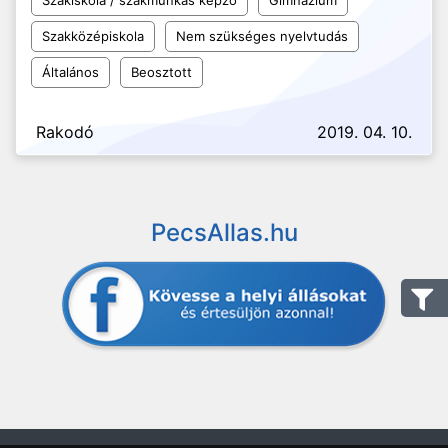
Szakiskola / szakmunkás képző
Gimnázium
Szakközépiskola
Nem szükséges nyelvtudás
Általános
Beosztott
Rakodó
2019. 04. 10.
PecsAllas.hu