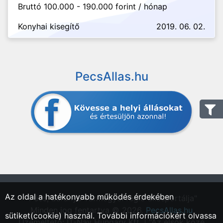
Bruttó 100.000 - 190.000 forint / hónap
Konyhai kisegítő
2019. 06. 02.
PecsAllas.hu
Az oldal a hatékonyabb működés érdekében
"Pécs, Baranya vármegyei régió állásportálja"
Minden jog fentartva © 2026.
PecsAllas.hu
sütiket(cookie) használ. További információkért olvassa
Üzemeltető: IT-Nav Hungary Kft. | "Az elsők közé