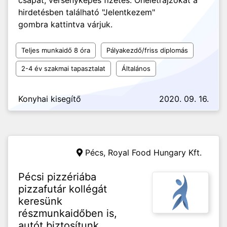
csapat, versenyképes fizetés. Önéletrajzokat a
hirdetésben található "Jelentkezem"
gombra kattintva várjuk.
Teljes munkaidő 8 óra
Pályakezdő/friss diplomás
2-4 év szakmai tapasztalat
Általános
Konyhai kisegítő
2020. 09. 16.
Pécs,
Royal Food Hungary Kft.
Pécsi pizzériába
pizzafutár kollégát
keresünk
részmunkaidőben is,
autót biztosítunk