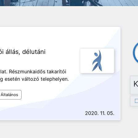
 állás, délutáni
at. Részmunkaidős takarítói
g esetén változó telephelyen.
K
Általános
2020. 11. 05.