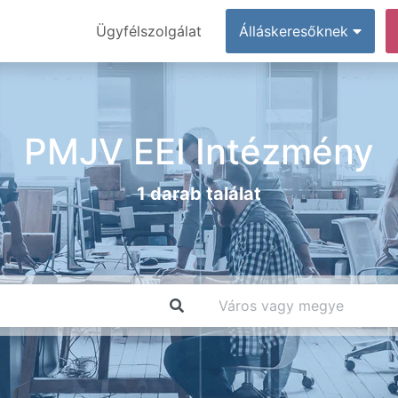
Ügyfélszolgálat
Álláskeresőknek
PMJV EEI Intézmény
1 darab találat