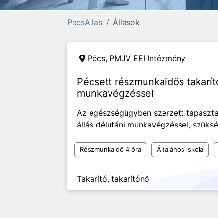
PecsAllas
Állások
Pécs,
PMJV EEI Intézmény
Pécsett részmunkaidős takarítói
munkavégzéssel
Az egészségügyben szerzett tapasztal
állás délutáni munkavégzéssel, szüksé
Részmunkaidő 4 óra
Általános iskola
Takarító, takarítónő