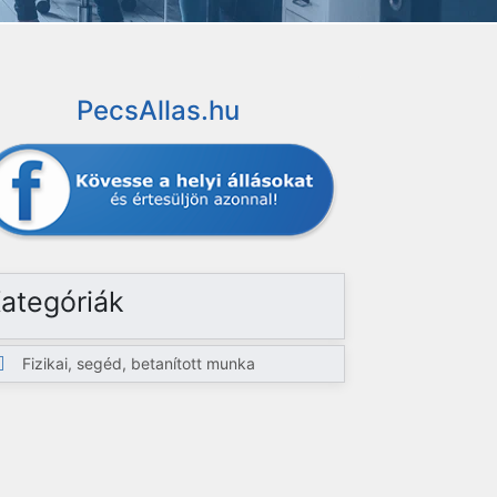
PecsAllas.hu
ategóriák
Fizikai, segéd, betanított munka