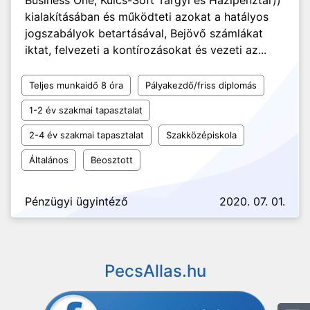
Business One, Kulcs-Soft Tárgyi és Házipénztár))
kialakításában és működteti azokat a hatályos
jogszabályok betartásával, Bejövő számlákat
iktat, felvezeti a kontírozásokat és vezeti az...
Teljes munkaidő 8 óra
Pályakezdő/friss diplomás
1-2 év szakmai tapasztalat
2-4 év szakmai tapasztalat
Szakközépiskola
Általános
Beosztott
Pénzügyi ügyintéző
2020. 07. 01.
PecsAllas.hu