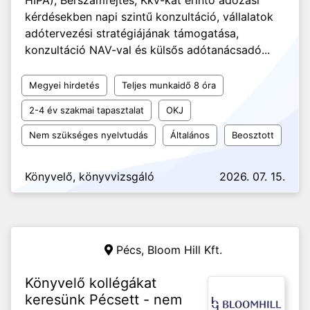
HIPA), Bérszámfejtés, Kkv-kat érintő adózási
kérdésekben napi szintű konzultáció, vállalatok
adótervezési stratégiájának támogatása,
konzultáció NAV-val és külsős adótanácsadó...
Megyei hirdetés
Teljes munkaidő 8 óra
2-4 év szakmai tapasztalat
OKJ
Nem szükséges nyelvtudás
Általános
Beosztott
Könyvelő, könyvvizsgáló
2026. 07. 15.
Pécs,
Bloom Hill Kft.
Könyvelő kollégákat
keresünk Pécsett - nem