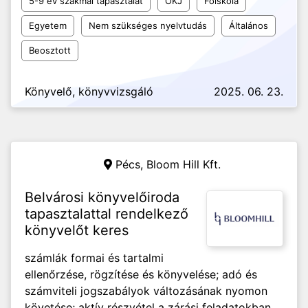
5-9 év szakmai tapasztalat
OKJ
Főiskola
Egyetem
Nem szükséges nyelvtudás
Általános
Beosztott
Könyvelő, könyvvizsgáló
2025. 06. 23.
Pécs,
Bloom Hill Kft.
Belvárosi könyvelőiroda
tapasztalattal rendelkező
könyvelőt keres
számlák formai és tartalmi
ellenőrzése, rögzítése és könyvelése; adó és
számviteli jogszabályok változásának nyomon
követése; aktív részvétel a zárási feladatokban,