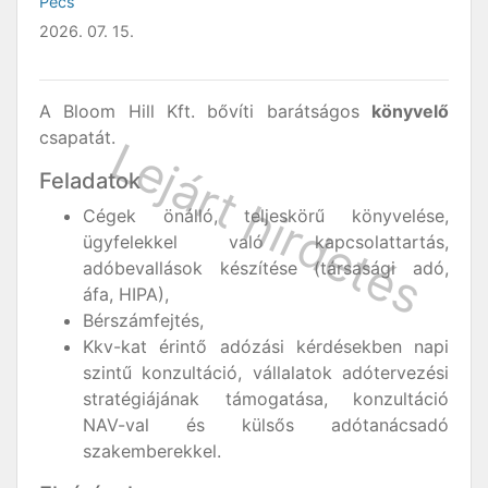
Pécs
2026. 07. 15.
A Bloom Hill Kft. bővíti barátságos
könyvelő
csapatát.
Feladatok
Cégek önálló, teljeskörű könyvelése,
ügyfelekkel való kapcsolattartás,
adóbevallások készítése (társasági adó,
áfa, HIPA),
Bérszámfejtés,
Kkv-kat érintő adózási kérdésekben napi
szintű konzultáció, vállalatok adótervezési
stratégiájának támogatása, konzultáció
NAV-val és külsős adótanácsadó
szakemberekkel.