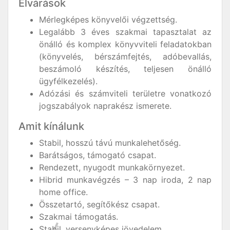
Elvárások
Mérlegképes könyvelői végzettség.
Legalább 3 éves szakmai tapasztalat az
önálló és komplex könyvviteli feladatokban
(könyvelés, bérszámfejtés, adóbevallás,
beszámoló készítés, teljesen önálló
ügyfélkezelés).
Adózási és számviteli területre vonatkozó
jogszabályok naprakész ismerete.
Amit kínálunk
Stabil, hosszú távú munkalehetőség.
Barátságos, támogató csapat.
Rendezett, nyugodt munkakörnyezet.
Hibrid munkavégzés – 3 nap iroda, 2 nap
home office.
Összetartó, segítőkész csapat.
Szakmai támogatás.
Stabil, versenyképes jövedelem.