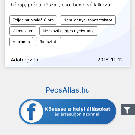
hónap, próbaidőszak, eközben a vállalkozói...
Teljes munkaidő 8 óra
Nem igényel tapasztalatot
Gimnázium
Nem szükséges nyelvtudás
Általános
Beosztott
Adatrögzítő
2018. 11. 12.
PecsAllas.hu