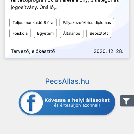
tervezőprogramok ismerete előny, B kategóriás
jogosítvány. Önálló,...
Teljes munkaidő 8 óra
Pályakezdő/friss diplomás
Főiskola
Egyetem
Általános
Beosztott
Tervező, előkészítő
2020. 12. 28.
PecsAllas.hu