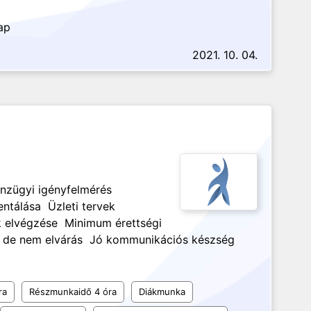
ap
2021. 10. 04.
nzügyi igényfelmérés
ntálása Üzleti tervek
k elvégzése Minimum érettségi
y, de nem elvárás Jó kommunikációs készség
ra
Részmunkaidő 4 óra
Diákmunka