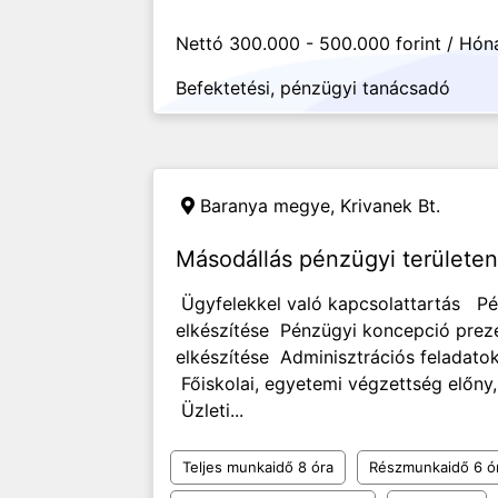
Nettó 300.000 - 500.000 forint / Hón
Befektetési, pénzügyi tanácsadó
Baranya megye,
Krivanek Bt.
Másodállás pénzügyi területen
Ügyfelekkel való kapcsolattartás Pé
elkészítése Pénzügyi koncepció preze
elkészítése Adminisztrációs feladato
Főiskolai, egyetemi végzettség előn
Üzleti...
Teljes munkaidő 8 óra
Részmunkaidő 6 ó