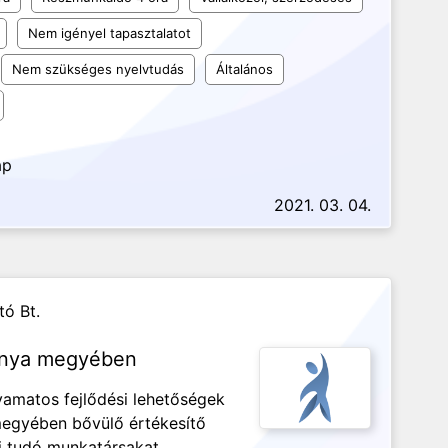
Nem igényel tapasztalatot
Nem szükséges nyelvtudás
Általános
ap
2021. 03. 04.
tó Bt.
ranya megyében
amatos fejlődési lehetőségek
egyében bővülő értékesítő
i tudó munkatársakat.