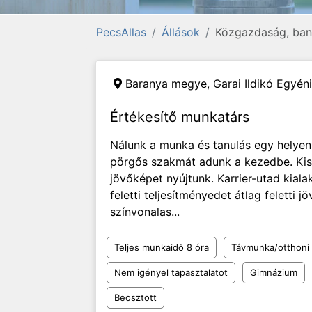
PecsAllas
Állások
Közgazdaság, bank
Baranya megye,
Garai Ildikó Egyéni
Értékesítő munkatárs
Nálunk a munka és tanulás egy helyen
pörgős szakmát adunk a kezedbe. Kis
jövőképet nyújtunk. Karrier-utad kiala
feletti teljesítményedet átlag feletti 
színvonalas...
Teljes munkaidő 8 óra
Távmunka/otthoni
Nem igényel tapasztalatot
Gimnázium
Beosztott