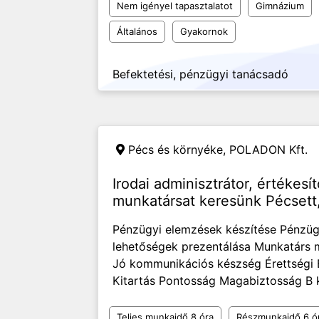
Nem igényel tapasztalatot
Gimnázium
Általános
Gyakornok
Befektetési, pénzügyi tanácsadó
Pécs és környéke,
POLADON Kft.
Irodai adminisztrátor, értékesít
munkatársat keresünk Pécsett,
Pénzügyi elemzések készítése Pénzügy
lehetőségek prezentálása Munkatárs 
Jó kommunikációs készség Érettségi 
Kitartás Pontosság Magabiztosság B k
Teljes munkaidő 8 óra
Részmunkaidő 6 ó