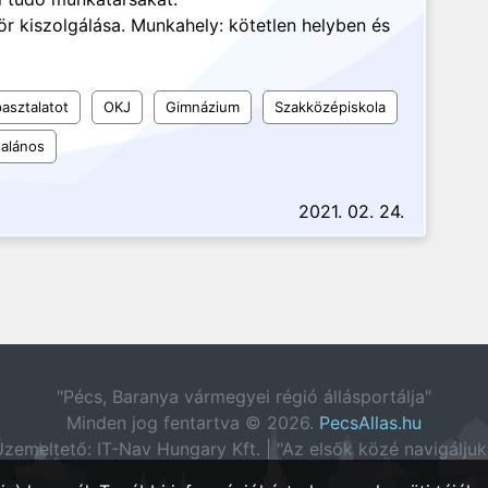
ör kiszolgálása. Munkahely: kötetlen helyben és
asztalatot
OKJ
Gimnázium
Szakközépiskola
talános
2021. 02. 24.
"Pécs, Baranya vármegyei régió állásportálja"
Minden jog fentartva © 2026.
PecsAllas.hu
zemeltető: IT-Nav Hungary Kft. | "Az elsők közé navigáljuk