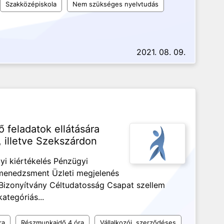
Szakközépiskola
Nem szükséges nyelvtudás
2021. 08. 09.
ő feladatok ellátására
 illetve Szekszárdon
i kiértékelés Pénzügyi
menedzsment Üzleti megjelenés
Bizonyítvány Céltudatosság Csapat szellem
ategóriás...
ra
Részmunkaidő 4 óra
Vállalkozói, szerződéses