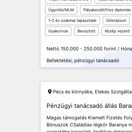
Ügynöki/MLM
Pályakezdő/friss diplomás
1-2 év szakmai tapasztalat
Gimnázium
Gyakornok
Beosztott
Közép vezető
Nettó 150.000 - 250.000 forint / Hón
Befektetési, pénzügyi tanácsadó
Pécs és környéke,
Elekes Szolgálta
Pénzügyi tanácsadó állás Ba
Magas támogatás Kiemelt Fizetés Foly
Bónuszok CSaládias légkör Baranya m
csapatába keresünk önállóan dolgozn