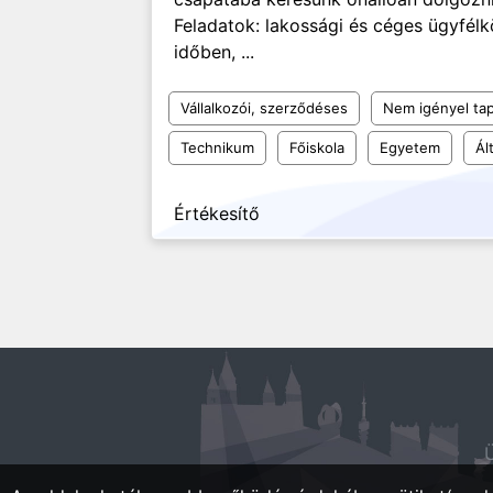
Feladatok: lakossági és céges ügyfélk
időben, ...
Vállalkozói, szerződéses
Nem igényel tap
Technikum
Főiskola
Egyetem
Ál
Értékesítő
Ü