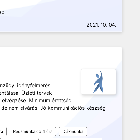
ap
2021. 10. 04.
nzügyi igényfelmérés
ntálása Üzleti tervek
k elvégzése Minimum érettségi
y, de nem elvárás Jó kommunikációs készség
ra
Részmunkaidő 4 óra
Diákmunka