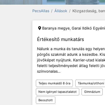
PecsAllas
Állások
Közgazdaság, bank
Baranya megye,
Garai Ildikó Egyéni
Értékesítő munkatárs
Nálunk a munka és tanulás egy helyen
pörgős szakmát adunk a kezedbe. Kis
jövőképet nyújtunk. Karrier-utad kiala
feletti teljesítményedet átlag feletti 
színvonalas...
Teljes munkaidő 8 óra
Távmunka/otthoni
Nem igényel tapasztalatot
Gimnázium
Beosztott