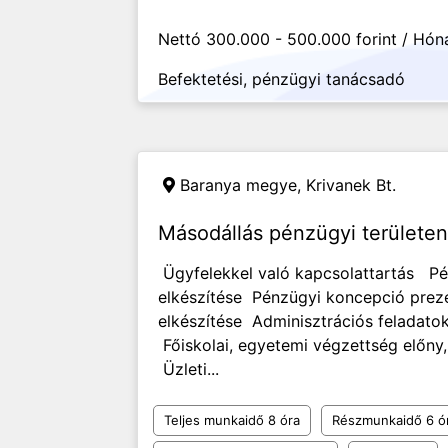
Nettó 300.000 - 500.000 forint / Hón
Befektetési, pénzügyi tanácsadó
Baranya megye,
Krivanek Bt.
Másodállás pénzügyi területen
Ügyfelekkel való kapcsolattartás Pé
elkészítése Pénzügyi koncepció preze
elkészítése Adminisztrációs feladato
Főiskolai, egyetemi végzettség előn
Üzleti...
Teljes munkaidő 8 óra
Részmunkaidő 6 ó