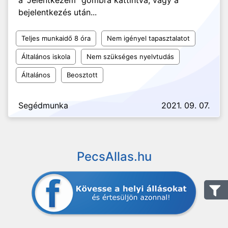
a "Jelentkezem" gombra kattintva, vagy a
bejelentkezés után...
Teljes munkaidő 8 óra
Nem igényel tapasztalatot
Általános iskola
Nem szükséges nyelvtudás
Általános
Beosztott
Segédmunka
2021. 09. 07.
PecsAllas.hu