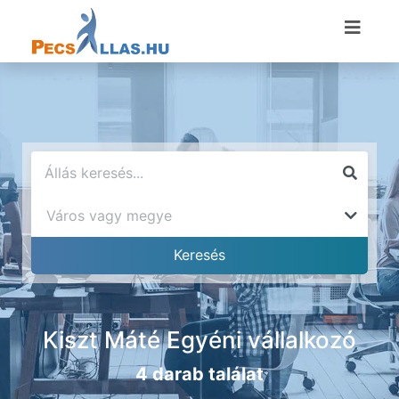
Kiszt Máté Egyéni vállalkozó
4 darab találat