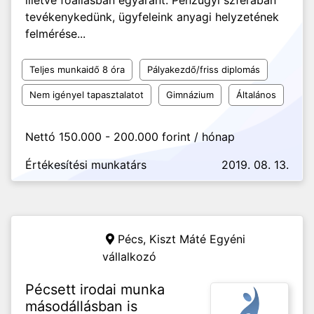
illetve főállásban egyaránt. Pénzügyi szférában
tevékenykedünk, ügyfeleink anyagi helyzetének
felmérése...
Teljes munkaidő 8 óra
Pályakezdő/friss diplomás
Nem igényel tapasztalatot
Gimnázium
Általános
Nettó 150.000 - 200.000 forint / hónap
Értékesítési munkatárs
2019. 08. 13.
Pécs,
Kiszt Máté Egyéni
vállalkozó
Pécsett irodai munka
másodállásban is