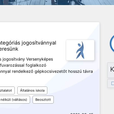
tegóriás jogosítvánnyal
eresünk
iás jogosítvány Versenyképes
fuvarozással foglalkozó
K
vánnyal rendelkező gépkocsivezetőt hosszú távra
ztalatot
Általános iskola
nélküli (váltásos)
Beosztott