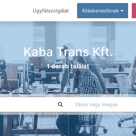
Ügyfélszolgálat
Álláskeresőknek
Kaba Trans Kft.
1 darab találat