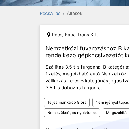
PecsAllas
Állások
Pécs,
Kaba Trans Kft.
Nemzetközi fuvarozáshoz B ka
rendelkező gépkocsivezetőt k
Szállítás 3,5 t-s furgonnal B kategór
fizetés, megbízható autó Nemzetközi 
vállkozás keres B kategóriás jogosít
3,5 t-s dobozos furgonra.
Teljes munkaidő 8 óra
Nem igényel tapas
Nem szükséges nyelvtudás
Megszakítás 