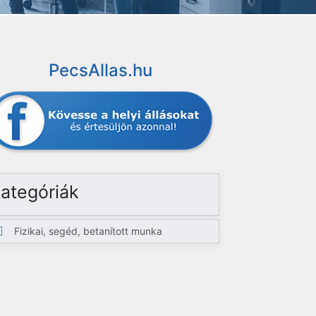
PecsAllas.hu
ategóriák
Fizikai, segéd, betanított munka