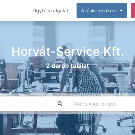
Ügyfélszolgálat
Álláskeresőknek
Horvát-Service Kft.
2 darab találat