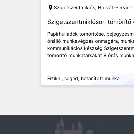
Szigetszentmiklós,
Horvát-Service 
Szigetszentmiklóson tömörítő 
Papírhulladék tömörítése. bejegyzésm
önálló munkavégzés önmagára, munkáj
kommunikációs készség Szigetszentm
tömörítő munkatársakat 8 órás munkai
Fizikai, segéd, betanított munka