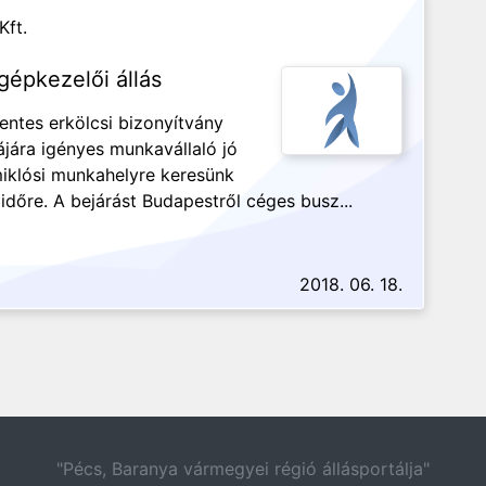
Kft.
gépkezelői állás
entes erkölcsi bizonyítvány
ára igényes munkavállaló jó
iklósi munkahelyre keresünk
dőre. A bejárást Budapestről céges busz...
2018. 06. 18.
"Pécs, Baranya vármegyei régió állásportálja"