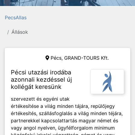
PecsAllas
Állások
Pécs,
GRAND-TOURS Kft.
Pécsi utazási irodába
azonnali kezdéssel új
kollégát keresünk
szervezett és egyéni utak
értékesítése a világ minden tájára, repülőjegy
értékesítés, szállásfoglalás a világ minden téjára,
partnerekkel kapcsolattartás magyar német és
vagy angol nyelven, ügyfélforgalom minimum