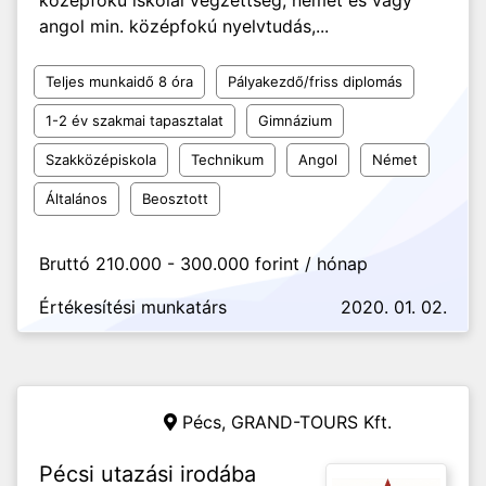
középfokú iskolai végzettség, német és vagy
angol min. középfokú nyelvtudás,...
Teljes munkaidő 8 óra
Pályakezdő/friss diplomás
1-2 év szakmai tapasztalat
Gimnázium
Szakközépiskola
Technikum
Angol
Német
Általános
Beosztott
Bruttó 210.000 - 300.000 forint / hónap
Értékesítési munkatárs
2020. 01. 02.
Pécs,
GRAND-TOURS Kft.
Pécsi utazási irodába