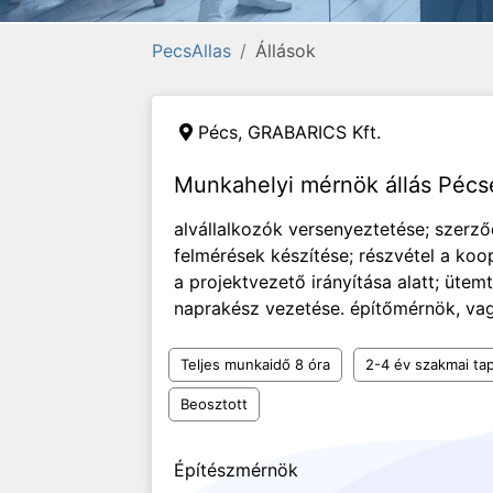
PecsAllas
Állások
Pécs,
GRABARICS Kft.
Munkahelyi mérnök állás Pécs
alvállalkozók versenyeztetése; szerz
felmérések készítése; részvétel a koo
a projektvezető irányítása alatt; ütem
naprakész vezetése. építőmérnök, vag
Teljes munkaidő 8 óra
2-4 év szakmai tap
Beosztott
Építészmérnök