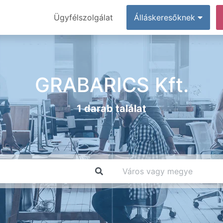
Ügyfélszolgálat
Álláskeresőknek
GRABARICS Kft.
1 darab találat