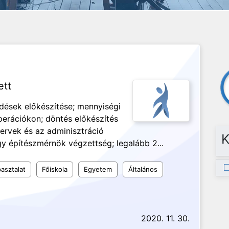
ett
ődések előkészítése; mennyiségi
perációkon; döntés előkészítés
tervek és az adminisztráció
K
y építészmérnök végzettség; legalább 2...
asztalat
Főiskola
Egyetem
Általános
2020. 11. 30.