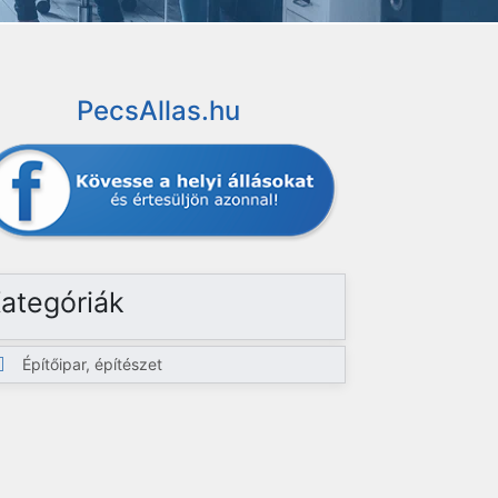
PecsAllas.hu
ategóriák
Építőipar, építészet