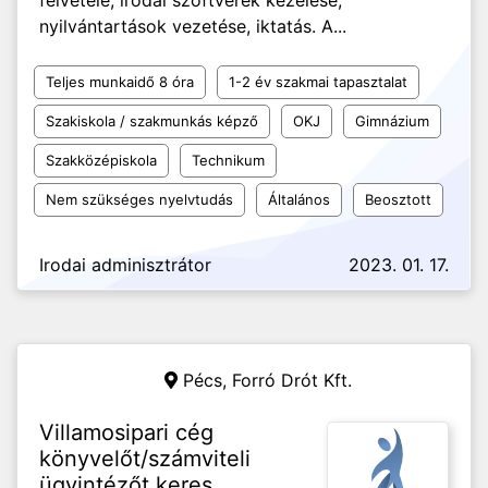
felvétele, irodai szoftverek kezelése,
nyilvántartások vezetése, iktatás. A...
Teljes munkaidő 8 óra
1-2 év szakmai tapasztalat
Szakiskola / szakmunkás képző
OKJ
Gimnázium
Szakközépiskola
Technikum
Nem szükséges nyelvtudás
Általános
Beosztott
Irodai adminisztrátor
2023. 01. 17.
Pécs,
Forró Drót Kft.
Villamosipari cég
könyvelőt/számviteli
ügyintézőt keres