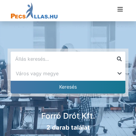
Forró Drót Kft.
2 darab találat