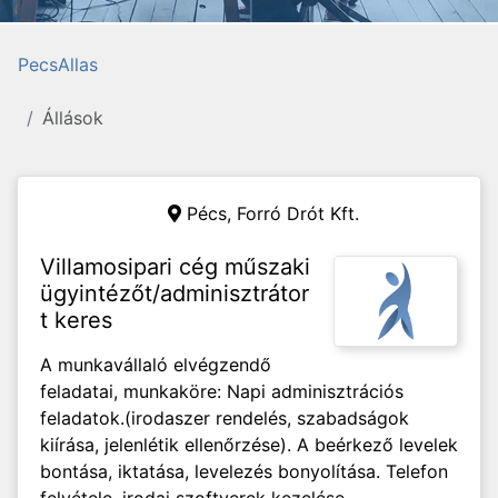
PecsAllas
Állások
Pécs,
Forró Drót Kft.
Villamosipari cég műszaki
ügyintézőt/adminisztrátor
t keres
A munkavállaló elvégzendő
feladatai, munkaköre: Napi adminisztrációs
feladatok.(irodaszer rendelés, szabadságok
kiírása, jelenlétik ellenőrzése). A beérkező levelek
bontása, iktatása, levelezés bonyolítása. Telefon