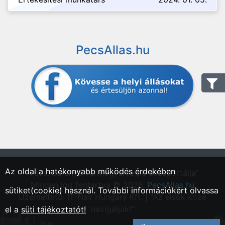
PecsAllas.hu
Az oldal a hatékonyabb működés érdekében
"Pécs, Baranya vármegyei régió állásportálja"
Minden jog fentartva © 2026.
PecsAllas.hu
sütiket(cookie) használ. További információkért olvassa
Üzemeltető: IT-Nav Hungary Kft. | "Az elsők közé
navigáljuk!"
el a
süti tájékoztatót!