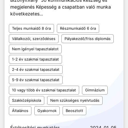
Bizonyítvány" Jó kommunikációs készség és
megjelenés Képesség a csapatban való munka
következetes...
Teljes munkaidő 8 óra
Részmunkaidő 6 óra
Vállalkozói, szerződéses
Pályakezdő/friss diplomás
Nem igényel tapasztalatot
1-2 év szakmai tapasztalat
2-4 év szakmai tapasztalat
5-9 év szakmai tapasztalat
10 vagy több év szakmai tapasztalat
Gimnázium
Szakközépiskola
Nem szükséges nyelvtudás
Általános
Gyakornok
Beosztott
Értékesítési munkatárs
2024. 01. 05.