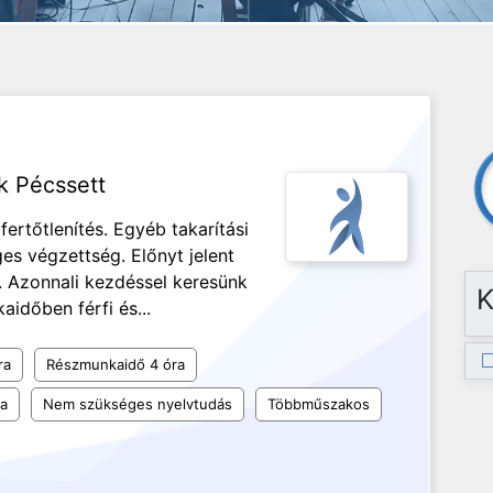
k Pécssett
fertőtlenítés. Egyéb takarítási
s végzettség. Előnyt jelent
t. Azonnali kezdéssel keresünk
K
aidőben férfi és...
ra
Részmunkaidő 4 óra
la
Nem szükséges nyelvtudás
Többműszakos