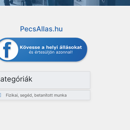
PecsAllas.hu
ategóriák
Fizikai, segéd, betanított munka