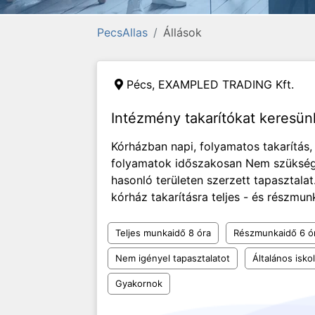
PecsAllas
Állások
Pécs,
EXAMPLED TRADING Kft.
Intézmény takarítókat keresün
Kórházban napi, folyamatos takarítás, 
folyamatok időszakosan Nem szüksége
hasonló területen szerzett tapasztala
kórház takarításra teljes - és részmunk
Teljes munkaidő 8 óra
Részmunkaidő 6 ó
Nem igényel tapasztalatot
Általános isko
Gyakornok