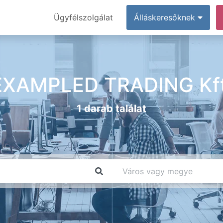
Ügyfélszolgálat
Álláskeresőknek
EXAMPLED TRADING Kft
1 darab találat