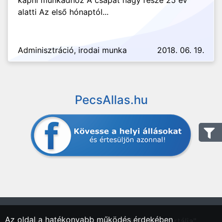
kapni munkádhoz A csapat nagy része 25 év
alatti Az első hónaptól...
Adminisztráció, irodai munka
2018. 06. 19.
PecsAllas.hu
Az oldal a hatékonyabb működés érdekében
"Pécs, Baranya vármegyei régió állásportálja"