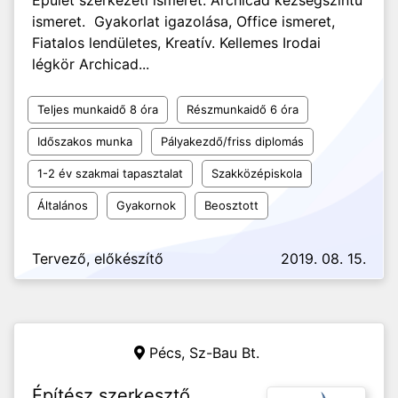
Épület szerkezeti ismeret. Archicad kézségszintü
ismeret. Gyakorlat igazolása, Office ismeret,
Fiatalos lendületes, Kreatív. Kellemes Irodai
légkör Archicad...
Teljes munkaidő 8 óra
Részmunkaidő 6 óra
Időszakos munka
Pályakezdő/friss diplomás
1-2 év szakmai tapasztalat
Szakközépiskola
Általános
Gyakornok
Beosztott
Tervező, előkészítő
2019. 08. 15.
Pécs,
Sz-Bau Bt.
Építész szerkesztő