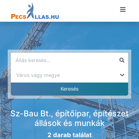
Sz-Bau Bt., építőipar, építészet
állások és munkák
2 darab találat