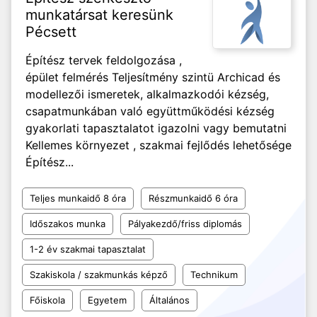
munkatársat keresünk
Pécsett
Építész tervek feldolgozása ,
épület felmérés Teljesítmény szintü Archicad és
modellezői ismeretek, alkalmazkodói kézség,
csapatmunkában való együttműködési kézség
gyakorlati tapasztalatot igazolni vagy bemutatni
Kellemes környezet , szakmai fejlődés lehetősége
Építész...
Teljes munkaidő 8 óra
Részmunkaidő 6 óra
Időszakos munka
Pályakezdő/friss diplomás
1-2 év szakmai tapasztalat
Szakiskola / szakmunkás képző
Technikum
Főiskola
Egyetem
Általános