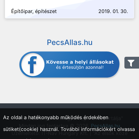
Építőipar, építészet
2019. 01. 30.
PecsAllas.hu
Az oldal a hatékonyabb működés érdekében
"Pécs, Baranya vármegyei régió állásportálja"
Minden jog fentartva © 2026.
PecsAllas.hu
sütiket(cookie) használ. További információkért olvassa
Üzemeltető: IT-Nav Hungary Kft. | "Az elsők közé