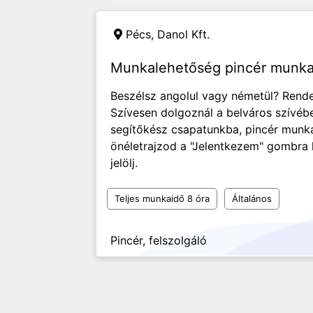
Pécs,
Danol Kft.
Munkalehetőség pincér munka
Beszélsz angolul vagy németül? Rende
Szívesen dolgoznál a belváros szívéb
segítőkész csapatunkba, pincér mun
önéletrajzod a "Jelentkezem" gombra k
jelölj.
Teljes munkaidő 8 óra
Általános
Pincér, felszolgáló