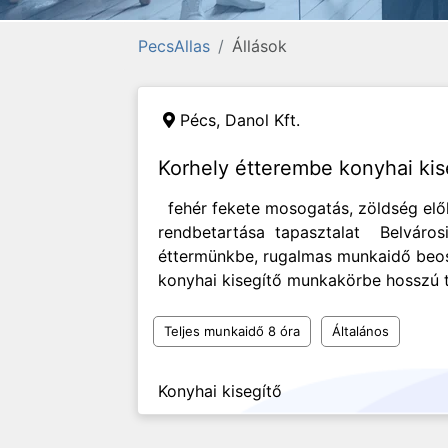
PecsAllas
Állások
Pécs,
Danol Kft.
Korhely étterembe konyhai kis
fehér fekete mosogatás, zöldség elők
rendbetartása tapasztalat Belvárosi 
éttermünkbe, rugalmas munkaidő beos
konyhai kisegítő munkakörbe hosszú 
Teljes munkaidő 8 óra
Általános
Konyhai kisegítő