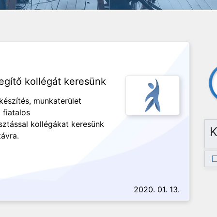
egítő kollégát keresünk
észítés, munkaterület
fiatalos
ztással kollégákat keresünk
K
távra.
2020. 01. 13.