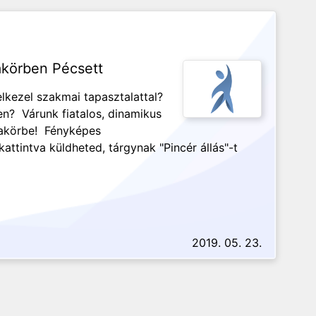
körben Pécsett
lkezel szakmai tapasztalattal?
en? Várunk fiatalos, dinamikus
kakörbe! Fényképes
attintva küldheted, tárgynak "Pincér állás"-t
2019. 05. 23.