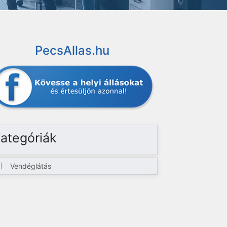
PecsAllas.hu
ategóriák
Vendéglátás