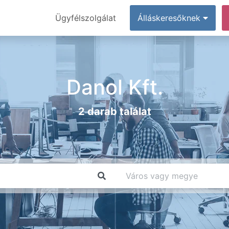
Ügyfélszolgálat
Álláskeresőknek
Danol Kft.
2 darab találat