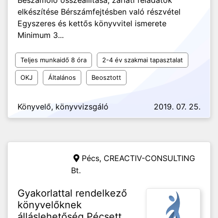
Beszámoló összeállítása, zárlati feladatok
elkészítése Bérszámfejtésben való részvétel
Egyszeres és kettős könyvvitel ismerete
Minimum 3...
Teljes munkaidő 8 óra
2-4 év szakmai tapasztalat
OKJ
Általános
Beosztott
Könyvelő, könyvvizsgáló
2019. 07. 25.
Pécs,
CREACTIV-CONSULTING
Bt.
Gyakorlattal rendelkező
könyvelőknek
álláslehetőség Pécsett