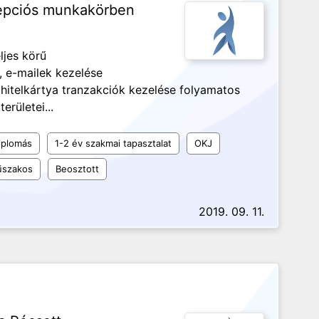
cepciós munkakörben
ljes körű
, e-mailek kezelése
 hitelkártya tranzakciók kezelése folyamatos
erületei...
iplomás
1-2 év szakmai tapasztalat
OKJ
szakos
Beosztott
2019. 09. 11.