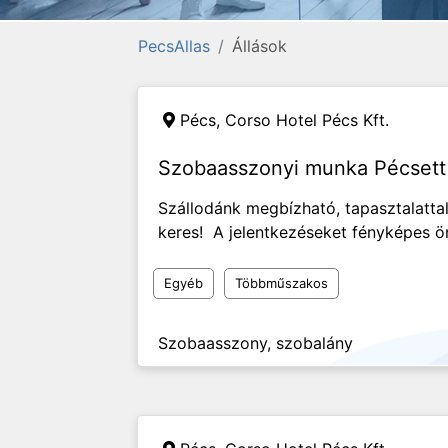
PecsAllas
Állások
Pécs,
Corso Hotel Pécs Kft.
Szobaasszonyi munka Pécsett
Szállodánk megbízható, tapasztalatta
keres! A jelentkezéseket fényképes ön
Egyéb
Többműszakos
Szobaasszony, szobalány