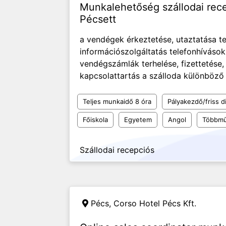
Munkalehetőség szállodai re
Pécsett
a vendégek érkeztetése, utaztatása te
információszolgáltatás telefonhívások
vendégszámlák terhelése, fizettetése,
kapcsolattartás a szálloda különböző t
Teljes munkaidő 8 óra
Pályakezdő/friss d
Főiskola
Egyetem
Angol
Többmű
Szállodai recepciós
Pécs,
Corso Hotel Pécs Kft.