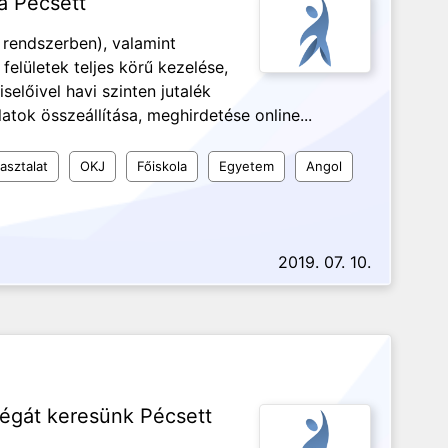
a Pécsett
s rendszerben), valamint
 felületek teljes körű kezelése,
selőivel havi szinten jutalék
tok összeállítása, meghirdetése online...
asztalat
OKJ
Főiskola
Egyetem
Angol
2019. 07. 10.
légát keresünk Pécsett