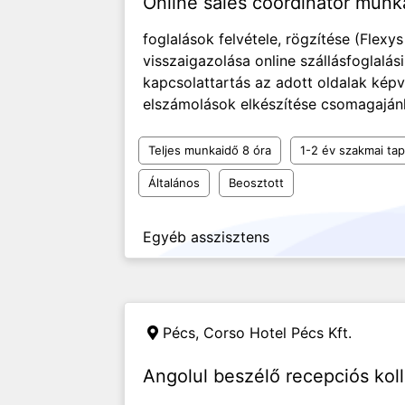
Online sales coordinator munk
foglalások felvétele, rögzítése (Flexy
visszaigazolása online szállásfoglalási
kapcsolattartás az adott oldalak képvi
elszámolások elkészítése csomagajánla
Teljes munkaidő 8 óra
1-2 év szakmai tap
Általános
Beosztott
Egyéb asszisztens
Pécs,
Corso Hotel Pécs Kft.
Angolul beszélő recepciós kol