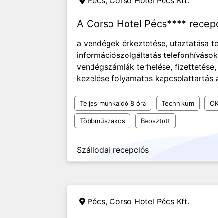
Pécs,
Corso Hotel Pécs Kft.
A Corso Hotel Pécs**** recep
a vendégek érkeztetése, utaztatása te
információszolgáltatás telefonhívások
vendégszámlák terhelése, fizettetése,
kezelése folyamatos kapcsolattartás a 
Teljes munkaidő 8 óra
Technikum
OK
Többműszakos
Beosztott
Szállodai recepciós
Pécs,
Corso Hotel Pécs Kft.