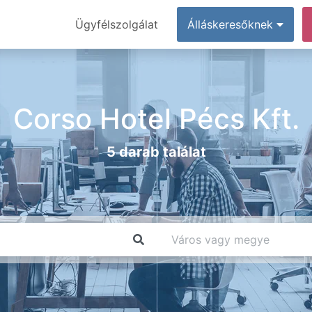
Ügyfélszolgálat
Álláskeresőknek
Corso Hotel Pécs Kft.
5 darab találat