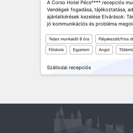
A Corso Hotel Pécs**** recepciós mun
Vendégek fogadása, tájékoztatása, adm
ajánlatkérések kezelése Elvárások: Tá
jó kommunikációs és probléma megold
Teljes munkaidő 8 óra
Pályakezdő/friss d
Főiskola
Egyetem
Angol
Többmű
Szállodai recepciós
Ü