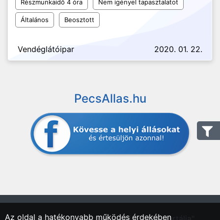
Részmunkaidő 4 óra
Nem igényel tapasztalatot
Általános
Beosztott
Vendéglátóipar
2020. 01. 22.
PecsAllas.hu
Az oldal a hatékonyabb működés érdekében
"Pécs, Baranya vármegyei régió állásportálja"