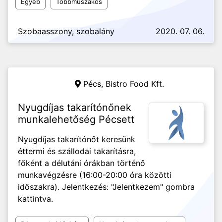
Egyéb
Többműszakos
Szobaasszony, szobalány
2020. 07. 06.
Pécs,
Bistro Food Kft.
Nyugdíjas takarítónőnek
munkalehetőség Pécsett
Nyugdíjas takarítónőt keresünk
éttermi és szállodai takarításra,
főként a délutáni órákban történő
munkavégzésre (16:00-20:00 óra közötti
időszakra). Jelentkezés: "Jelentkezem" gombra
kattintva.