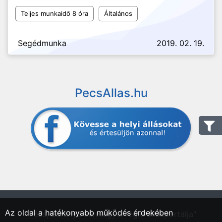
Teljes munkaidő 8 óra
Általános
Segédmunka
2019. 02. 19.
PecsAllas.hu
Az oldal a hatékonyabb működés érdekében
"Pécs, Baranya vármegyei régió állásportálja"