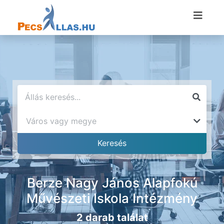
Berze Nagy János Alapfokú
Művészeti Iskola Intézmény
2 darab találat