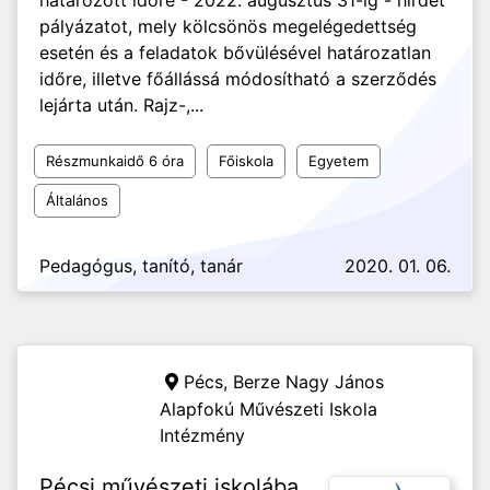
határozott időre - 2022. augusztus 31-ig - hirdet
pályázatot, mely kölcsönös megelégedettség
esetén és a feladatok bővülésével határozatlan
időre, illetve főállássá módosítható a szerződés
lejárta után. Rajz-,...
Részmunkaidő 6 óra
Főiskola
Egyetem
Általános
Pedagógus, tanító, tanár
2020. 01. 06.
Pécs,
Berze Nagy János
Alapfokú Művészeti Iskola
Intézmény
Pécsi művészeti iskolába