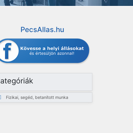
PecsAllas.hu
ategóriák
Fizikai, segéd, betanított munka