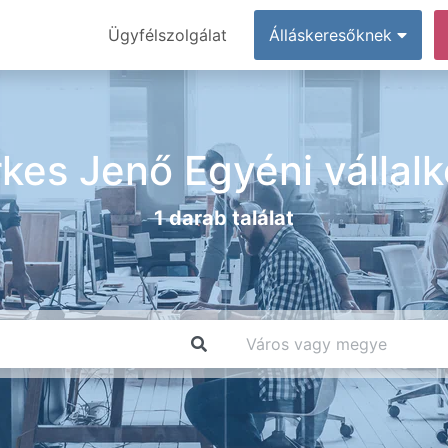
Ügyfélszolgálat
Álláskeresőknek
kes Jenő Egyéni vállal
1 darab találat