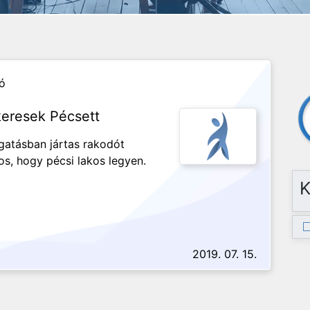
zó
eresek Pécsett
gatásban jártas rakodót
s, hogy pécsi lakos legyen.
K
2019. 07. 15.