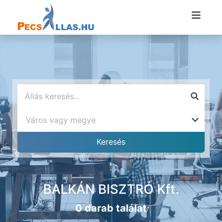
BALKÁN BISZTRÓ Kft.
0 darab találat