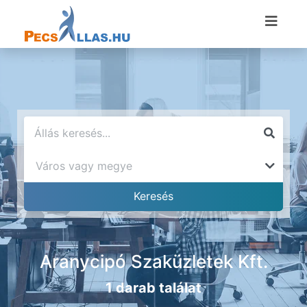
Aranycipó Szaküzletek Kft.
1 darab találat