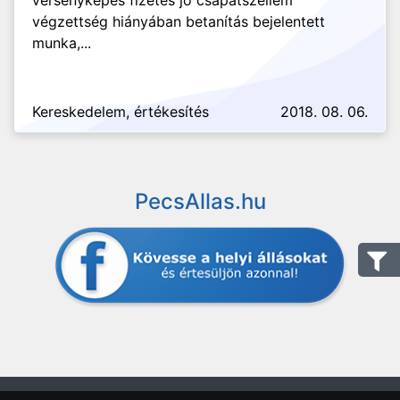
versenyképes fizetés jó csapatszellem
végzettség hiányában betanítás bejelentett
munka,...
Kereskedelem, értékesítés
2018. 08. 06.
PecsAllas.hu