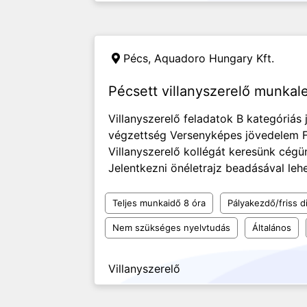
Pécs,
Aquadoro Hungary Kft.
Pécsett villanyszerelő munkal
Villanyszerelő feladatok B kategóriás
végzettség Versenyképes jövedelem 
Villanyszerelő kollégát keresünk cég
Jelentkezni önéletrajz beadásával leh
Teljes munkaidő 8 óra
Pályakezdő/friss d
Nem szükséges nyelvtudás
Általános
Villanyszerelő