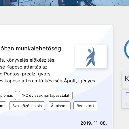
ícióban munkalehetőség
s, könyvelés előkészítés
ése Kapcsolattartás az
g Pontos, precíz, gyors
K
 kapcsolatteremtő készség Ápolt, igényes...
iplomás
1-2 év szakmai tapasztalat
um
Szakközépiskola
Általános
Beosztott
2019. 11. 08.