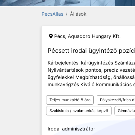
PecsAllas
Állások
Pécs,
Aquadoro Hungary Kft.
Pécsett irodai ügyintéző poz
Kárbejelentés, kárügyintézés Számlázá
Nyilvántartások pontos, precíz vezet
ügyfelekkel Megbízhatóság, önállóssá
munkavégzés Kiváló kommunikációs és
Teljes munkaidő 8 óra
Pályakezdő/friss d
Szakiskola / szakmunkás képző
Gimnázi
Irodai adminisztrátor