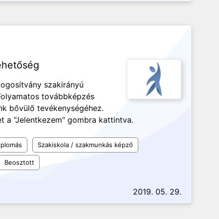
ehetőség
 jogosítvány szakirányú
Folyamatos továbbképzés
ünk bővülő tevékenységéhez.
et a "Jelentkezem" gombra kattintva.
iplomás
Szakiskola / szakmunkás képző
Beosztott
2019. 05. 29.