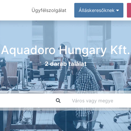
Ügyfélszolgálat
Álláskeresőknek
Aquadoro Hungary Kft.
2 darab találat